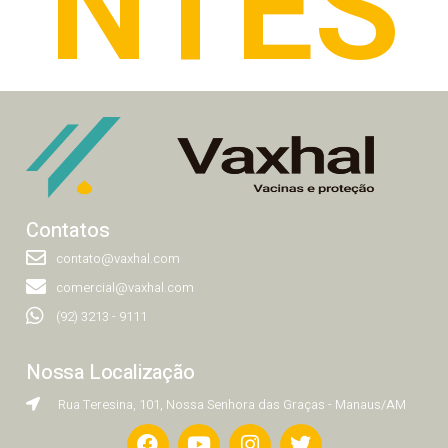
NTES
Contatos
contato@vaxhal.com
comercial@vaxhal.com
(92) 3213 - 9111
Nossa Localização
Rua Teresina, 101, Nossa Senhora das Graças - Manaus/AM