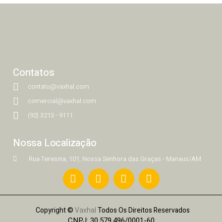
Contatos
contato@vaxhal.com
comercial@vaxhal.com
(92) 3213 - 9111
Nossa Localização
Rua Teresina, 101, Nossa Senhora das Graças - Manaus/AM
Copyright ©
Vaxhal
Todos Os Direitos Reservados
CNPJ: 30.579.496/0001-60