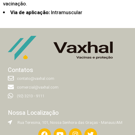
vacinação.
Via de aplicação:
Intramuscular
Contatos
contato@vaxhal.com
comercial@vaxhal.com
(92) 3213 - 9111
Nossa Localização
Rua Teresina, 101, Nossa Senhora das Graças - Manaus/AM